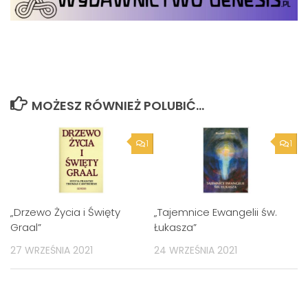
MOŻESZ RÓWNIEŻ POLUBIĆ…
1
1
„Drzewo Życia i Święty
„Tajemnice Ewangelii św.
Graal”
Łukasza”
27 WRZEŚNIA 2021
24 WRZEŚNIA 2021