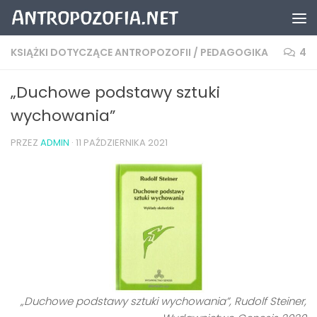
Przeskocz do treści
KSIĄŻKI DOTYCZĄCE ANTROPOZOFII
/
PEDAGOGIKA
4
„Duchowe podstawy sztuki
wychowania”
PRZEZ
ADMIN
·
11 PAŹDZIERNIKA 2021
„Duchowe podstawy sztuki wychowania”, Rudolf Steiner,