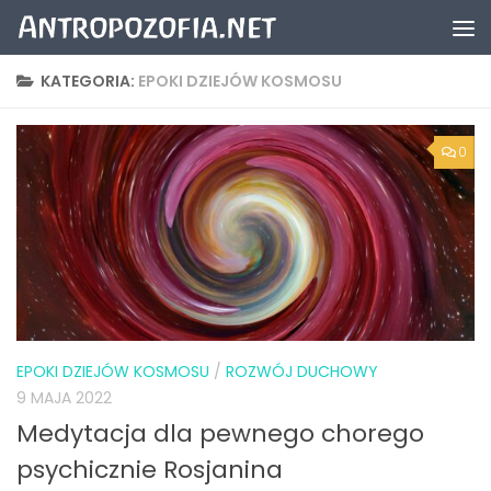
Przeskocz do treści
KATEGORIA:
EPOKI DZIEJÓW KOSMOSU
0
EPOKI DZIEJÓW KOSMOSU
/
ROZWÓJ DUCHOWY
9 MAJA 2022
Medytacja dla pewnego chorego
psychicznie Rosjanina