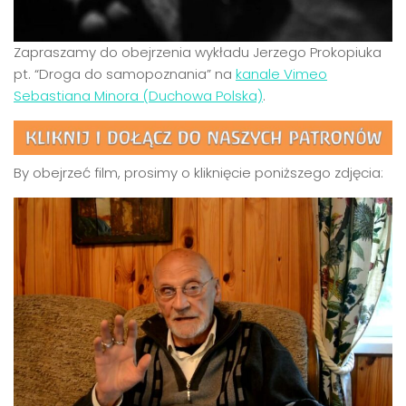
Zapraszamy do obejrzenia wykładu Jerzego Prokopiuka
pt. “Droga do samopoznania” na
kanale Vimeo
Sebastiana Minora (Duchowa Polska)
.
By obejrzeć film, prosimy o kliknięcie poniższego zdjęcia: