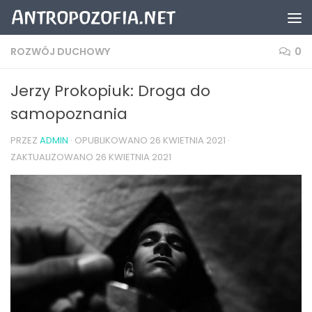
Przeskocz do treści
ROZWÓJ DUCHOWY
0
Jerzy Prokopiuk: Droga do
samopoznania
PRZEZ
ADMIN
· OPUBLIKOWANO
26 KWIETNIA 2021
·
ZAKTUALIZOWANO
26 KWIETNIA 2021