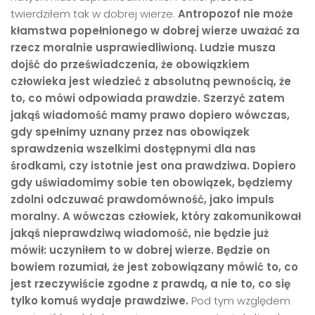
twierdziłem tak w dobrej wierze.
Antropozof nie może
kłamstwa popełnionego w dobrej wierze uważać za
rzecz moralnie usprawiedliwioną. Ludzie musza
dojść do przeświadczenia, że obowiązkiem
człowieka jest wiedzieć z absolutną pewnością, że
to, co m
ó
wi odpowiada prawdzie. Szerzyć zatem
jakąś wiadomość mamy prawo dopiero w
ó
wczas,
gdy spełnimy uznany przez nas obowiązek
sprawdzenia wszelkimi dostępnymi dla nas
środkami, czy istotnie jest ona prawdziwa. Dopiero
gdy uświadomimy sobie ten obowiązek, będziemy
zdolni odczuwać prawdom
ó
wność, jako impuls
moralny.
A w
ó
wczas człowiek, kt
ó
ry zakomunikował
jakąś nieprawdziwą wiadomość, nie będzie już
m
ó
wił: uczyniłem to w dobrej wierze. Będzie on
bowiem rozumiał, że jest zobowiązany m
ó
wić to, co
jest rzeczywiście zgodne z prawdą, a nie to, co się
tylko komuś wydaje prawdziwe.
Pod tym względem