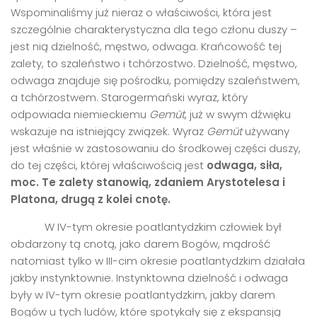
Wspominaliśmy już nieraz o właściwości, która jest
szczególnie charakterystyczna dla tego członu duszy –
jest nią dzielność, męstwo, odwaga. Krańcowość tej
zalety, to szaleństwo i tchórzostwo. Dzielność, męstwo,
odwaga znajduje się pośrodku, pomiędzy szaleństwem,
a tchórzostwem. Starogermański wyraz, który
odpowiada niemieckiemu
Gemüt
, już w swym dźwięku
wskazuje na istniejący związek. Wyraz
Gemüt
używany
jest właśnie w zastosowaniu do środkowej części duszy,
do tej części, której właściwością jest
odwaga, siła,
moc. Te zalety stanowią, zdaniem Arystotelesa i
Platona, drugą z kolei cnotę.
W IV-tym okresie poatlantydzkim człowiek był
obdarzony tą cnotą, jako darem Bogów, mądrość
natomiast tylko w III-cim okresie poatlantydzkim działała
jakby instynktownie. Instynktowna dzielność i odwaga
były w IV-tym okresie poatlantydzkim, jakby darem
Bogów u tych ludów, które spotykały się z ekspansją