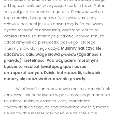
od tego, co dziś jest w zwyczaju, chodzi o to, co Platon
nazywał jeszcze ideałem mądrości. Ponieważ użył on
tego terminu, będącego w użyciu wówczas, kiedy
człowiek posiadał jeszcze dawną mądrość, celowym
będzie zastąpić tę nazwę inną; wskazane jest to ze
względu na to, że staliśmy się bardziej indywidualni, że
oddaliliśmy się od pierwiastka boskiego i dlatego
musimy znów do niego dążyć.
Musimy nauczyć się
odczuwać całą wagę słowa
prawda
(zgodność z
prawdą), rzetelność. Pod względem moralnym
będzie to rezultat światopoglądu i uczuć
antropozoficznych. Dzięki Antropozofii, człowiek
nauczy się odczuwać znaczenie prawdy.
Współcześni antropozofowie muszą zrozumieć jak
konieczne jest odczuwanie w pełni moralnego znaczenia
tej zalety ludzkiej w czasach, kiedy materializm
doprowadził do tego, że nad prawdomównością można
się wprawdzie jeszcze rozwodzić, ale że całe życie