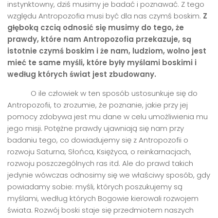
instynktowny, dziś musimy je badać i poznawać. Z tego
względu Antropozofia musi być dla nas czymś boskim.
Z
głęboką czcią odnosić się musimy do tego, że
prawdy, kt
ó
re nam Antropozofia przekazuje, są
istotnie czymś boskim i że nam, ludziom, wolno jest
mieć
te same my
śli, kt
ó
re był
y my
ślami boskimi i
według kt
ó
rych świat jest zbudowany.
O ile człowiek w ten sposób ustosunkuje się do
Antropozofii, to zrozumie, że poznanie, jakie przy jej
pomocy zdobywa jest mu dane w celu umożliwienia mu
jego misji. Potężne prawdy ujawniają się nam przy
badaniu tego, co dowiadujemy się z Antropozofii o
rozwoju Saturna, Słońca, Księżyca, o reinkarnacjach,
rozwoju poszczególnych ras itd. Ale do prawd takich
jedynie wówczas odnosimy się we właściwy sposób, gdy
powiadamy sobie: myśli, których poszukujemy są
myślami, według których Bogowie kierowali rozwojem
świata. Rozwój boski staje się przedmiotem naszych