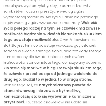
moralnych, wystarczyłoby, aby je poznał i kroczył z
zamkniętymi oczami przez życie według z góry
wyznaczonej marszruty. Ale życie ludzkie nie przebiega
nigdy według z góry wyznaczonej marszruty.
Wolność
życia polega raczej na tym, że człowiek ma zawsze
możliwość błądzenia w dw
ó
ch kierunkach.
Skutkiem
tego powstaje możliwość zła.
Czymże bowiem jest
zło? Zło jest tym, co powstaje wówczas, gdy człowiek
zatraca w świecie samego siebie, albo też kiedy zostaje
sam stracony dla świata. Unikanie tych dwóch
krańcowości stanowi istotę tego, co nazywany dobrem.
Zł
o sta
ł
o si
ę możliwe w biegu rozwoju skutkiem tego,
że człowiek przechodząc od jednego wcielenia do
drugiego, błądził to w jedna, to w drugą stronę.
Wobec tego zaś, że
natychmiastowy powr
ó
t do
stanu r
ó
wnowagi nie zawsze był możliwy,
koniecznością stał
o si
ę wyr
ó
wnanie karmiczne w
przyszłości.
To, czego człowiekowi nie udało się