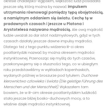
okresie chaldejsko-egipskim, większość ludzi posiadała
jeszcze siłę, którą można by nazwać
impulsem
utrzymania r
ó
wnowagi pomiędzy tępą obojętnością,
a namiętnym oddaniem się światu. Cechę tę w
pradawnych czasach i jeszcze u Platona i
Arystotelesa nazywano mądrością.
Ale ową mądrość
ludzie uważali za dar istot nadzmysłowych, gdyż w tych
czasach działały jeszcze dawne impulsy mądrości.
Dlatego też z tego punktu widzenia III-ci okres
poatlantydzki nazwać by można okresem mądrości
instynktownej. Przenosząc się myślą do tych czasów,
przekonywujemy się o słuszności tego, co w ubiegłym
roku przedstawiliśmy w wykładach kopenhaskich,
wydanych później w broszurze pod tytułem:
Duchowe
kierownictwo człowieka i świata
(Die geistige Führung des
Menschen und der Menschheit)
. Wykazałem tam
bowiem, że w III-cim okresie poatlantydzkim ludzkość
stała jeszcze bliżej bosko-duchowych mocy, a to
właśnie dzięki mądrości instynktownej.