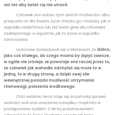
ani też aby świat cię nie utracił.
Człowiek stoi wobec tych dwóch możliwości: albo
przepada on dla świata, życie chwyta go i miażdży, jak w
wypadku szaleństwa, lub też świat ginie dla człowieka
zasklepionego w egoizmie, jak to bywa w wypadku
tchórzostwa.
Uczniowie dowiadywali się w Misteriach, że
dobro,
jako coś stałego, do czego można by dążyć zawsze,
w og
ó
le nie istnieje
,
że powstaje ono raczej przez to,
że człowiek jak wahadło odchylać się może to w
jedną, to w drugą stronę, a dzięki swej sile
wewnętrznej posiada możliwość utrzymania
r
ó
wnowagi, położenia środkowego.
Otóż widzicie, teraz staje się zrozumiałą sprawa
wolności woli oraz znaczenia rozsądku i mądrości w
postępowaniu ludzkim. O ile by przeznaczeniem
człowieka było ślepe słuchanie wiecznych praw