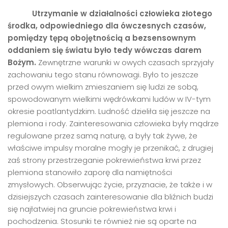
Utrzymanie w działalności człowieka złotego
środka, odpowiedniego dla
ó
wczesnych czas
ó
w,
pomiędzy tępą obojętnością a bezsensownym
oddaniem się światu było tedy w
ó
wczas darem
Bożym.
Zewnętrzne warunki w owych czasach sprzyjały
zachowaniu tego stanu równowagi. Było to jeszcze
przed owym wielkim zmieszaniem się ludzi ze sobą,
spowodowanym wielkimi wędrówkami ludów w IV-tym
okresie poatlantydzkim. Ludność dzieliła się jeszcze na
plemiona i rody. Zainteresowania człowieka były mądrze
regulowane przez samą naturę, a były tak żywe, że
właściwe impulsy moralne mogły je przenikać, z drugiej
zaś strony przestrzeganie pokrewieństwa krwi przez
plemiona stanowiło zaporę dla namiętności
zmysłowych. Obserwując życie, przyznacie, że także i w
dzisiejszych czasach zainteresowanie dla bliźnich budzi
się najłatwiej na gruncie pokrewieństwa krwi i
pochodzenia. Stosunki te również nie są oparte na