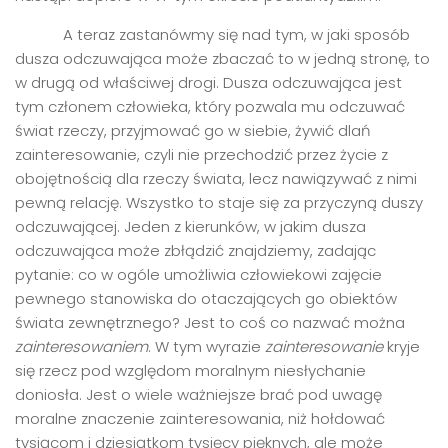
A teraz zastanówmy się nad tym, w jaki sposób
dusza odczuwająca może zbaczać to w jedną stronę, to
w drugą od właściwej drogi. Dusza odczuwająca jest
tym członem człowieka, który pozwala mu odczuwać
świat rzeczy, przyjmować go w siebie, żywić dlań
zainteresowanie, czyli nie przechodzić przez życie z
obojętnością dla rzeczy świata, lecz nawiązywać z nimi
pewną relację. Wszystko to staje się za przyczyną duszy
odczuwającej. Jeden z kierunków, w jakim dusza
odczuwająca może zbłądzić znajdziemy, zadając
pytanie: co w ogóle umożliwia człowiekowi zajęcie
pewnego stanowiska do otaczających go obiektów
świata zewnętrznego? Jest to coś co nazwać można
zainteresowaniem
. W tym wyrazie
zainteresowanie
kryje
się rzecz pod względom moralnym niesłychanie
doniosła. Jest o wiele ważniejsze brać pod uwagę
moralne znaczenie zainteresowania, niż hołdować
tysiącom i dziesiątkom tysięcy pięknych, ale może