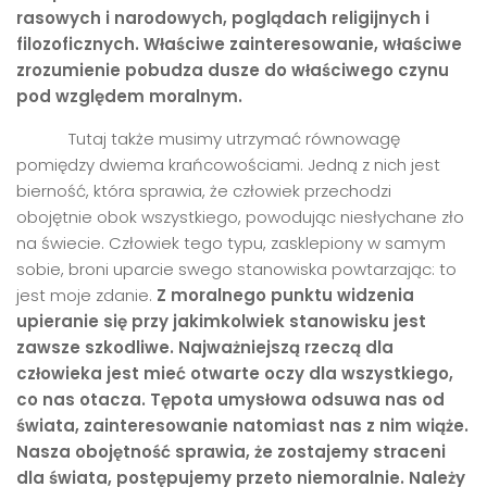
rasowych i narodowych, poglądach religijnych i
filozoficznych. Właściwe zainteresowanie, właściwe
zrozumienie pobudza dusze do właściwego czynu
pod względem moralnym.
Tutaj także musimy utrzymać równowagę
pomiędzy dwiema krańcowościami. Jedną z nich jest
bierność, która sprawia, że człowiek przechodzi
obojętnie obok wszystkiego, powodując niesłychane zło
na świecie. Człowiek tego typu, zasklepiony w samym
sobie, broni uparcie swego stanowiska powtarzając: to
jest moje zdanie.
Z moralnego punktu widzenia
upieranie się przy jakimkolwiek stanowisku jest
zawsze szkodliwe. Najważniejszą rzeczą dla
człowieka jest mieć otwarte oczy dla wszystkiego,
co nas otacza.
Tę
pota umys
łowa odsuwa nas od
świata, zainteresowanie natomiast nas z nim wiąże.
Nasza obojętność sprawia, że zostajemy straceni
dla świata, postępujemy przeto niemoralnie. Należ
y