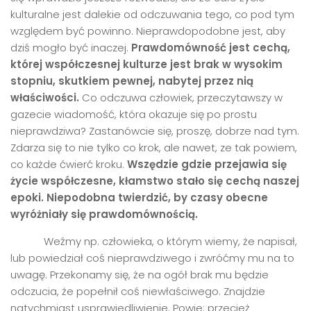
kulturalne jest dalekie od odczuwania tego, co pod tym
względem być powinno. Nieprawdopodobne jest, aby
dziś mogło być inaczej.
Prawdom
ó
wność jest cechą,
kt
ó
rej współczesnej kulturze jest brak w wysokim
stopniu, skutkiem pewnej, nabytej przez nią
właściwości.
Co odczuwa człowiek, przeczytawszy w
gazecie wiadomość, która okazuje się po prostu
nieprawdziwa? Zastanówcie się, proszę, dobrze nad tym.
Zdarza się to nie tylko co krok, ale nawet, ze tak powiem,
co każde ćwierć kroku.
Wszędzie gdzie przejawia się
życie współczesne, kłamstwo stał
o si
ę cechą naszej
epoki. Niepodobna twierdzić, by czasy obecne
wyróżniały się prawdom
ó
wnością.
Weźmy np. człowieka, o którym wiemy, że napisał,
lub powiedział coś nieprawdziwego i zwróćmy mu na to
uwagę. Przekonamy się, że na ogół brak mu będzie
odczucia, że popełnił coś niewłaściwego. Znajdzie
natychmiast usprawiedliwienie. Powie: przecież