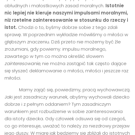
obłudnych i małostkowych zasad moralnych.
Istotnie
nic lepiej nie kieruje naszymi impulsami moralnymi,
niż rzetelne zainteresowanie w stosunku do rzeczy i
istot.
Chodzi o to, byśmy dobrze sobie z tego zdali
sprawę. W poprzednim wykładzie mówiliśmy o miłości w
głębszym znaczeniu. Dziś przeto nie możemy być źle
zrozumiani, gdy powiemy: impulsu moralnego,
zawartego w tym co można określić słowem
zainteresowanie,
nie można zastąpić tak często dające
się słyszeć deklamowanie o miłości, miłości i jeszcze raz
miłości.
Mamy zająć się, powiedzmy, pracą wychowawczą.
Jaki jest zasadniczy warunek, abyśmy wychowali dziecko
dobrze i z pełnym oddaniem? Tym zasadniczym
warunkiem jest rozbudzenie w sobie zainteresowania
dla istoty dziecka. Gdy człowiek odsuwa się od czegoś,
co go interesuje, uważać to należy za niezdrowy przejaw
jego duszy. W miarę jak będziemy się zbliżali do istotnych