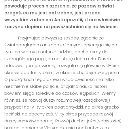
powoduje proces niszczenia, że pozbawia świat
czegoś, co mu jest potrzebne, jest przede
wszystkim zadaniem Antropozofii, kt
ó
ra właściwie
zaczyna dopiero rozpowszechniać się na świecie.
Przyjmując powyższą zasadę, zgodnie ze
światopoglądem antropozoficznym i opierając się na
tym, co wiemy o naturze ludzkiej, dochodzimy do
szczególnego poglądu na istotę dobra i zła. Dusza
odczuwająca, jak wiemy, rozwijała się głównie w III-cim
okresie poatlantydzkim, w okresie chaldejsko-egipskim.
O początkach tego okresu współczesność ma tylko
niezmiernie słabe pojęcie, oficjalna nauka historii
bowiem sięga zaledwie do czasów egipskich. Wiemy
również, że rozwój duszy rozumowej(rozsądkowej)
przypadł na IV-ty okres poatlantydzki, na okres grecko-
łaciński, na obecny zaś, V-ty okres przypada rozwój
duszy samoświadomej. Rozwój ducha-jaźni(sobistości)
nastąpi dopiero w VI-tym okresie poatlantydzkim.