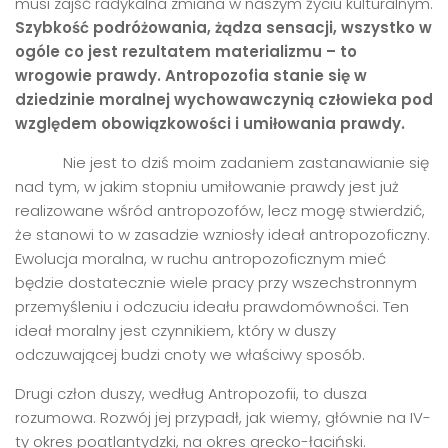
musi zajść radykalna zmiana w naszym życiu kulturalnym.
Szybkość podróżowania, żądza sensacji, wszystko w
og
ó
le co jest rezultatem materializmu – to
wrogowie prawdy.
Antropozofia stanie się w
dziedzinie moralnej wychowawczynią człowieka pod
względem obowiązkowości i umiłowania prawdy.
Nie jest to dziś moim zadaniem zastanawianie się
nad tym, w jakim stopniu umiłowanie prawdy jest już
realizowane wśród antropozofów, lecz mogę stwierdzić,
że stanowi to w zasadzie wzniosły ideał antropozoficzny.
Ewolucja moralna, w ruchu antropozoficznym mieć
będzie dostatecznie wiele pracy przy wszechstronnym
przemyśleniu i odczuciu ideału prawdomówności. Ten
ideał moralny jest czynnikiem, który w duszy
odczuwającej budzi cnoty we właściwy sposób.
Drugi człon duszy, według Antropozofii, to dusza
rozumowa. Rozwój jej przypadł, jak wiemy, głównie na IV-
ty okres poatlantydzki, na okres grecko-łaciński.