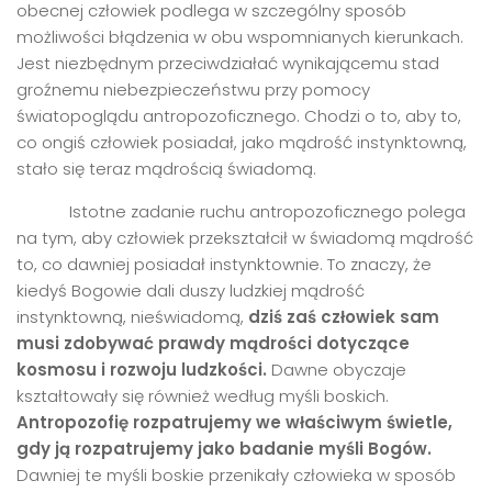
obecnej człowiek podlega w szczególny sposób
możliwości błądzenia w obu wspomnianych kierunkach.
Jest niezbędnym przeciwdziałać wynikającemu stad
groźnemu niebezpieczeństwu przy pomocy
światopoglądu antropozoficznego. Chodzi o to, aby to,
co ongiś człowiek posiadał, jako mądrość instynktowną,
stało się teraz mądrością świadomą.
Istotne zadanie ruchu antropozoficznego polega
na tym, aby człowiek przekształcił w świadomą mądrość
to, co dawniej posiadał instynktownie. To znaczy, że
kiedyś Bogowie dali duszy ludzkiej mądrość
instynktowną, nieświadomą,
dziś zaś człowiek sam
musi zdobywać prawdy mądrości dotyczące
kosmosu i rozwoju ludzkości.
Dawne obyczaje
kształtowały się również według myśli boskich.
Antropozofię rozpatrujemy we właściwym świetle,
gdy ją rozpatrujemy jako badanie myśli Bog
ó
w.
Dawniej te myśli boskie przenikały człowieka w sposób