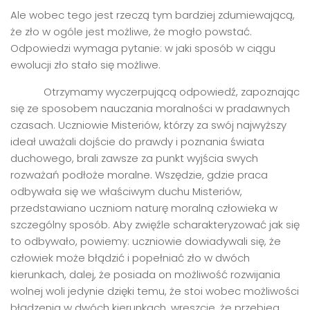
Ale wobec tego jest rzeczą tym bardziej zdumiewającą,
że zło w ogóle jest możliwe, że mogło powstać.
Odpowiedzi wymaga pytanie: w jaki sposób w ciągu
ewolucji zło stało się możliwe.
Otrzymamy wyczerpującą odpowiedź, zapoznając
się ze sposobem nauczania moralności w pradawnych
czasach. Uczniowie Misteriów, którzy za swój najwyższy
ideał uważali dojście do prawdy i poznania świata
duchowego, brali zawsze za punkt wyjścia swych
rozważań podłoże moralne. Wszędzie, gdzie praca
odbywała się we właściwym duchu Misteriów,
przedstawiano uczniom naturę moralną człowieka w
szczególny sposób. Aby zwięźle scharakteryzować jak się
to odbywało, powiemy: uczniowie dowiadywali się, że
człowiek może błądzić i popełniać zło w dwóch
kierunkach, dalej, że posiada on możliwość rozwijania
wolnej woli jedynie dzięki temu, że stoi wobec możliwości
błądzenia w dwóch kierunkach, wreszcie, że przebieg