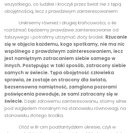
wszystkiego, co ludzkie i kroczyli przez świat nie z tępą
obojętnością, lecz z prawdziwym zainteresowaniem.
Unikniemy również i drugiej krańcowości, o ile
rozróżniać będziemy prawdziwe zainteresowanie od
fałszywego i potrafimy utrzymać złoty środek.
Rzucanie
się w objęcia każdemu, kogo spotkamy, nie ma nic
wsp
ó
lnego z prawdziwym zainteresowaniem, lecz
jest namiętnym zatracaniem siebie samego w
innych. Postępując w taki spos
ó
b, zatracony siebie
samych w świecie.
Tępa obojętność człowieka
sprawia, że zostaje on stracony dla świata,
bezsensowna namiętność, zamglona pozorami
poświęcenia powoduje, że sami zatracany się w
świecie.
Dzięki zdrowemu zainteresowaniu, stoimy silnie
pod względem moralnym na stanowisku równowagi, na
stanowisku złotego środka.
Otóż w III-cim poatlantydzkim okresie, czyli w