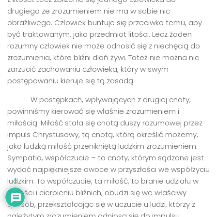
drugiego ze zrozumieniem nie ma w sobie nic
obraźliwego. Człowiek buntuje się przeciwko temu, aby
być traktowanym, jako przedmiot litości. Lecz żaden
rozumny człowiek nie może odnosić się z niechęcią do
zrozumienia, które bliźni dlań żywi. Toteż nie można nic
zarzucić zachowaniu człowieka, który w swym
postępowaniu kieruje się tą zasadą.
W postępkach, wpływających z drugiej cnoty,
powinniśmy kierować się właśnie zrozumieniem i
miłością. Miłość stała się cnotą duszy rozumowej przez
impuls Chrystusowy, tą cnotą, którą określić możemy,
jako ludzką miłość przenikniętą ludzkim zrozumieniem.
Sympatia, współczucie – to cnoty, którym sądzone jest
wydać najpiękniejsze owoce w przyszłości we współżyciu
ludzkim. To współczucie, ta miłość, to branie udziału w
1
radości i cierpieniu bliźnich, obudzi się we właściwy
sposób, przekształcając się w uczucie u ludzi, którzy z
należytym zrozumieniem odniosą się do impulsu