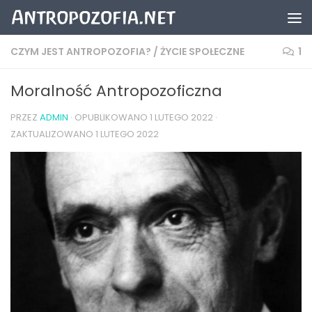
Przeskocz do treści
CZYM JEST ANTROPOZOFIA?
/
ŻYCIE SPOŁECZNE
1
Moralność Antropozoficzna
PRZEZ
ADMIN
· OPUBLIKOWANO
1 LUTEGO 2022
·
ZAKTUALIZOWANO
1 LUTEGO 2022