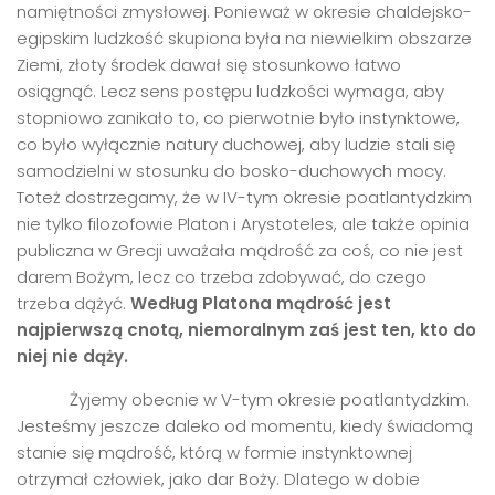
namiętności zmysłowej. Ponieważ w okresie chaldejsko-
egipskim ludzkość skupiona była na niewielkim obszarze
Ziemi, złoty środek dawał się stosunkowo łatwo
osiągnąć. Lecz sens postępu ludzkości wymaga, aby
stopniowo zanikało to, co pierwotnie było instynktowe,
co było wyłącznie natury duchowej, aby ludzie stali się
samodzielni w stosunku do bosko-duchowych mocy.
Toteż dostrzegamy, że w IV-tym okresie poatlantydzkim
nie tylko filozofowie Platon i Arystoteles, ale także opinia
publiczna w Grecji uważała mądrość za coś, co nie jest
darem Bożym, lecz co trzeba zdobywać, do czego
trzeba dążyć.
Wed
ług Platona mądrość jest
najpierwszą
cnot
ą, niemoralnym zaś jest ten, kto do
niej nie dąży.
Żyjemy obecnie w V-tym okresie poatlantydzkim.
Jesteśmy jeszcze daleko od momentu, kiedy świadomą
stanie się mądrość, którą w formie instynktownej
otrzymał człowiek, jako dar Boży. Dlatego w dobie