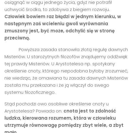
osiągnąć w ciągu jednego życia, gdyż nie potrafił
uchwycić środka, to zdobywa z biegiem rozwoju.
Człowiek bowiem raz błądzi w jednym kierunku, w
następnym zaś wcieleniu gwoli wyr
ó
wnania
zmuszony jest, być może, odchylić się w stronę
przeciwną.
Powyższa zasada stanowiła złotą regułę dawnych
Misteriów. U starożytnych filozofów znajdujemy oddźwięk
tej prawdy Misteriów. U Arystotelesa np. spotykany
określenie cnoty, którego niepodobna byłoby zrozumieć,
nie wiedząc, że omawiana tu zasada dawnych Misteriów
została mu przekazana i że ją włączył do swego
systemu filozoficznego.
Stąd pochodzi owo osobliwe określenie cnoty u
Arystotelesa? Powiada on:
cnota jest to zdolność
ludzka, kierowana rozumem, kt
ó
ra w człowieku
utrzymuje r
ó
wnowagę pomiędzy zbyt wiele, a zbyt
mał
o.