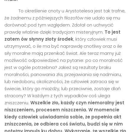
To określenie cnoty u Arystotelesa jest tak trafne,
że żadnemu z późniejszych filozofów nie udało się mu
dorównać pod tym względem. Zdołał on uchwycić
prawdę właśnie dzięki tradycjom misteryjnym.
To jest
zatem
ó
w słynny złoty środek
, który człowiek musi
utrzymywać, o ile ma być naprawdę cnotliwy oraz o ile
siły moralne mają przenikać świat. Ale teraz mamy już
możliwość odpowiedzieć na pytanie: po co moralność
jest w ogóle potrzebna? Jakież są rezultaty braku
moralności, panowania zła, przejawiania się nadmiaru,
lub niedoboru, okoliczności, że człowiek zatraca się w
świecie, który go miażdży, lub przeciwnie, zostaje dlań
stracony? W każdym z tych wypadków coś ulega
zniszczeniu.
Wszelkie zło, każdy czyn niemoralny jest
niszczeniem, procesem niszczenia.
W momencie
kiedy człowiek uświadamia sobie, że popełnia akt
zniszczenia, że odbiera coś światu, budzi się w nim
potężny impuls ku dobru. Wykazanie, że wszelkie zło