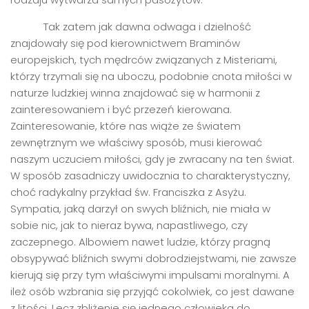
Tak zatem jak dawna odwaga i dzielność
znajdowały się pod kierownictwem Braminów
europejskich, tych mędrców związanych z Misteriami,
którzy trzymali się na uboczu, podobnie cnota miłości w
naturze ludzkiej winna znajdować się w harmonii z
zainteresowaniem i być przezeń kierowana.
Zainteresowanie, które nas wiąże ze światem
zewnętrznym we właściwy sposób, musi kierować
naszym uczuciem miłości, gdy je zwracany na ten świat.
W sposób zasadniczy uwidocznia to charakterystyczny,
choć radykalny przykład św. Franciszka z Asyżu.
Sympatia, jaką darzył on swych bliźnich, nie miała w
sobie nic, jak to nieraz bywa, napastliwego, czy
zaczepnego. Albowiem nawet ludzie, którzy pragną
obsypywać bliźnich swymi dobrodziejstwami, nie zawsze
kierują się przy tym właściwymi impulsami moralnymi. A
ileż osób wzbrania się przyjąć cokolwiek, co jest dawane
z litości. Lecz zbliżenie się jednego człowieka do