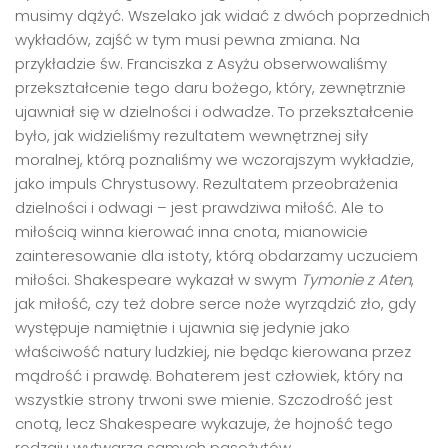
musimy dążyć. Wszelako jak widać z dwóch poprzednich
wykładów, zajść w tym musi pewna zmiana. Na
przykładzie św. Franciszka z Asyżu obserwowaliśmy
przekształcenie tego daru bożego, który, zewnętrznie
ujawniał się w dzielności i odwadze. To przekształcenie
było, jak widzieliśmy rezultatem wewnętrznej siły
moralnej, którą poznaliśmy we wczorajszym wykładzie,
jako impuls Chrystusowy. Rezultatem przeobrażenia
dzielności i odwagi – jest prawdziwa miłość. Ale to
miłością winna kierować inna cnota, mianowicie
zainteresowanie dla istoty, którą obdarzamy uczuciem
miłości. Shakespeare wykazał w swym
Tymonie z Aten
,
jak miłość, czy też dobre serce noże wyrządzić zło, gdy
występuje namiętnie i ujawnia się jedynie jako
właściwość natury ludzkiej, nie będąc kierowana przez
mądrość i prawdę. Bohaterem jest człowiek, który na
wszystkie strony trwoni swe mienie. Szczodrość jest
cnotą, lecz Shakespeare wykazuje, że hojność tego
rodzaju wytwarza samych pasożytów.