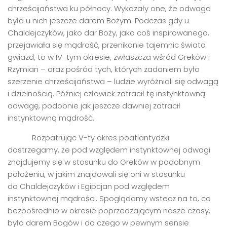
chrześcijaństwa ku północy. Wykazały one, że odwaga
była u nich jeszcze darem Bożym. Podczas gdy u
Chaldejczyków, jako dar Boży, jako coś inspirowanego,
przejawiała się mądrość, przenikanie tajemnic świata
gwiazd, to w IV-tym okresie, zwłaszcza wśród Greków i
Rzymian – oraz pośród tych, których zadaniem było
szerzenie chrześcijaństwa – ludzie wyróżniali się odwagą
i dzielnością. Później człowiek zatracił tę instynktowną
odwagę, podobnie jak jeszcze dawniej zatracił
instynktowną mądrość.
Rozpatrując V-ty okres poatlantydzki
dostrzegamy, że pod względem instynktownej odwagi
znajdujemy się w stosunku do Greków w podobnym
położeniu, w jakim znajdowali się oni w stosunku
do Chaldejczyków i Egipcjan pod względem
instynktownej mądrości. Spoglądamy wstecz na to, co
bezpośrednio w okresie poprzedzającym nasze czasy,
było darem Bogów i do czego w pewnym sensie