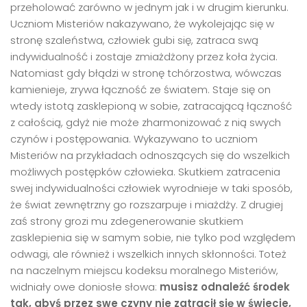
przeholować zarówno w jednym jak i w drugim kierunku.
Uczniom Misteriów nakazywano, że wykolejając się w
stronę szaleństwa, człowiek gubi się, zatraca swą
indywidualność i zostaje zmiażdżony przez koła życia.
Natomiast gdy błądzi w stronę tchórzostwa, wówczas
kamienieje, zrywa łączność ze światem. Staje się on
wtedy istotą zasklepioną w sobie, zatracającą łączność
z całością, gdyż nie może zharmonizować z nią swych
czynów i postępowania. Wykazywano to uczniom
Misteriów na przykładach odnoszących się do wszelkich
możliwych postępków człowieka. Skutkiem zatracenia
swej indywidualności człowiek wyrodnieje w taki sposób,
że świat zewnętrzny go rozszarpuje i miażdży. Z drugiej
zaś strony grozi mu zdegenerowanie skutkiem
zasklepienia się w samym sobie, nie tylko pod względem
odwagi, ale również i wszelkich innych skłonności. Toteż
na naczelnym miejscu kodeksu moralnego Misteriów,
widniały owe doniosłe słowa:
musisz odnaleźć środek
tak, abyś przez swe czyny nie zatracił się w świecie,