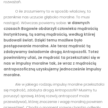
rozważań.
O ile zrozumiemy to w sposób właściwy, to
przeniknie nas uczucie głęboko moralne. To musi
nastąpić. Wówczas powiemy sobie:
w dawnych
czasach Bogowie obdarzyli człowieka mądrością
instynktową, tą samą mądrością
, wed
ług kt
ó
rej
budowali świat. Dzięki temu możliwe było
postępowanie moralne. Ale teraz mądrość tą
zdobywamy świadomie drogą Antropozofii. Toteż
powinniś
my ufa
ć, że mądrość ta przekształ
ci si
ę w
nas w impulsy moralne tak, że wraz z mądrością
antropozoficzną uzyskujemy jednocześnie impulsy
moralne.
Ale w jakiego rodzaju impulsy moralne przekształci
się mądrość, zdobyta drogą Antropozofii? Musimy tu
poruszyć sprawę, której rozwój antropozof może
przewidywać, której znaczenie i wagę moralną powinien
przewidzieć. Chodzi o moment rozwoju bardzo odległy