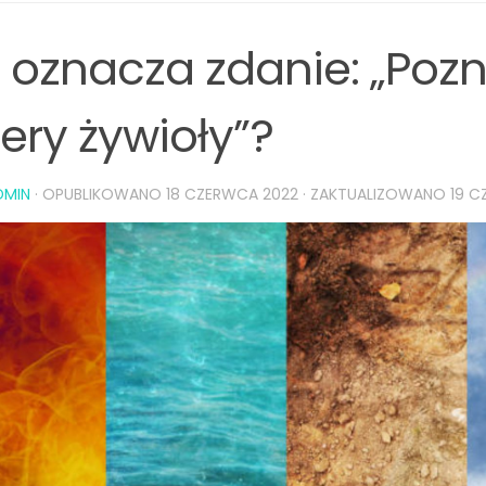
 oznacza zdanie: „Poz
tery żywioły”?
DMIN
· OPUBLIKOWANO
18 CZERWCA 2022
· ZAKTUALIZOWANO
19 C