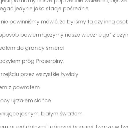
jeśli poznamy nasze poprzednie wcielenia, będzie
egać jedynie jako stacje pośrednie.
nie powinniśmy mówić, że byliśmy tą czy inną os
sposób bowiem łączymy nasze wieczne „ja” z czy
edłem do granicy śmierci
oczyłem próg Proserpiny.
rzejściu przez wszystkie żywioły
łem z powrotem.
ocy ujrzałem słońce
niujące jasnym, białym światłem.
łem przed dolnymi i górnymi bogami, twarzą w t