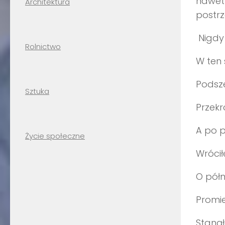
nawet 
Architektura
postrz
Nigdy 
Rolnictwo
W ten 
Podsz
Sztuka
Przekr
A po p
Życie społeczne
Wróci
O półn
Promie
Staną