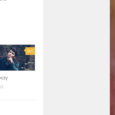
0
eczy
22