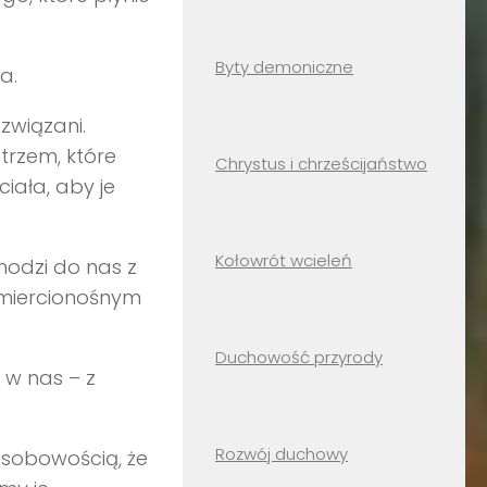
Byty demoniczne
a.
związani.
trzem, które
Chrystus i chrześcijaństwo
iała, aby je
Kołowrót wcieleń
hodzi do nas z
śmiercionośnym
Duchowość przyrody
 w nas – z
Rozwój duchowy
osobowością, że