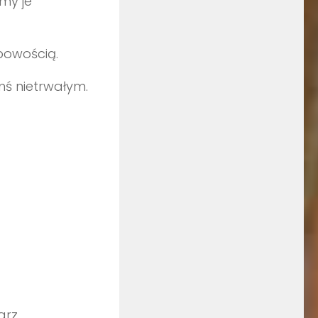
my je
obowością.
mś nietrwałym.
warz