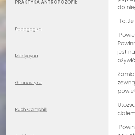
PRAKTYKA ANTROPOZOFII:
do nie
To, że
Pedagogika
Powiet
Powinn
jest n
Medycyna
ożywić
Zamias
zewnąt
Gimnastyka
powiet
Utożsa
Ruch Camphill
ciałem
Powinn