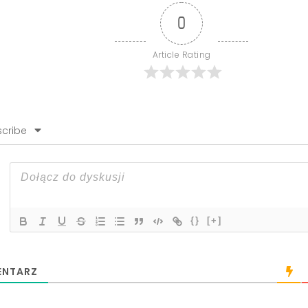
0
Article Rating
cribe
{}
[+]
NTARZ