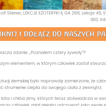
olf Steiner, LEKCJE EZOTERYKI II, GA 266, Lekcja 45, 
1912. In
acza zdanie: „Poznałem cztery żywioły”?
zym elementem, w którym człowiek został stworzo
.
olucji ziemskiej było naprawdę zamierzone, że czło
ć strumienie ciepła do swojego ciała z zewnątrz.
 lata i chłód zimy, których teraz doświadcza w swo
nczy człowiek, miał niejako odczuwać jako swoje e