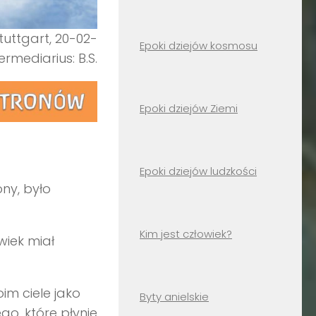
Stuttgart, 20-02-
Epoki dziejów kosmosu
termediarius: B.S.
Epoki dziejów Ziemi
Epoki dziejów ludzkości
ny, było
Kim jest człowiek?
wiek miał
im ciele jako
Byty anielskie
go, które płynie