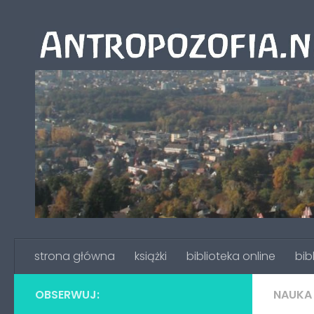
Przeskocz do treści
strona główna
książki
biblioteka online
bib
OBSERWUJ:
NAUKA