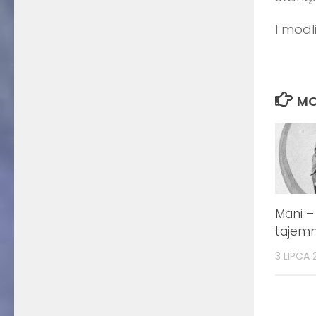
I modli
MO
Mani –
tajemn
3 LIPCA 