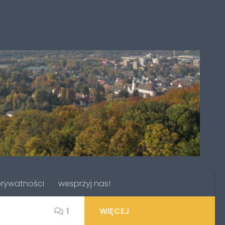
prywatności
wesprzyj nas!
1
WIĘCEJ