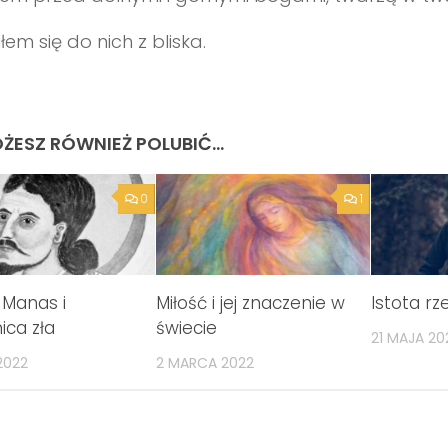
łem się do nich z bliska.
ŻESZ RÓWNIEŻ POLUBIĆ…
0
1
 Manas i
Miłość i jej znaczenie w
Istota rz
ica zła
świecie
21 MAJA 20
2022
2 MARCA 2022