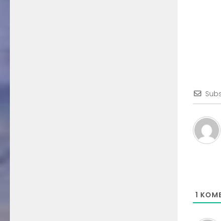
Subs
1
KOME