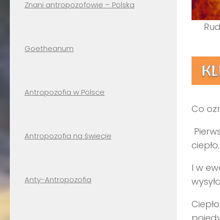
Znani antropozofowie – Polska
Rud
Goetheanum
Antropozofia w Polsce
Co ozn
Pierws
Antropozofia na świecie
ciepło
I w ew
Anty-Antropozofia
wysyła
Ciepło
pojedy